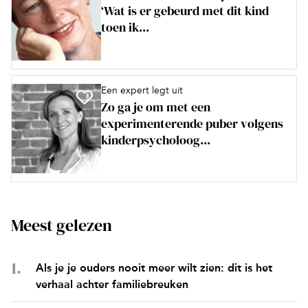
‘Wat is er gebeurd met dit kind
toen ik...
Een expert legt uit
Zo ga je om met een
experimenterende puber volgens
kinderpsycholoog...
Meest gelezen
Als je je ouders nooit meer wilt zien: dit is het
verhaal achter familiebreuken