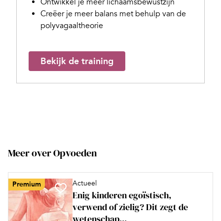
Ontwikkel je meer lichaamsbewustzijn
Creëer je meer balans met behulp van de
polyvagaaltheorie
Bekijk de training
Meer over Opvoeden
Actueel
Premium
Enig kinderen egoïstisch,
verwend of zielig? Dit zegt de
wetenschap...