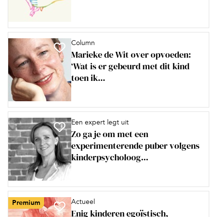
Column
Marieke de Wit over opvoeden:
‘Wat is er gebeurd met dit kind
toen ik...
Een expert legt uit
Zo ga je om met een
experimenterende puber volgens
kinderpsycholoog...
Actueel
Premium
Enig kinderen egoïstisch,