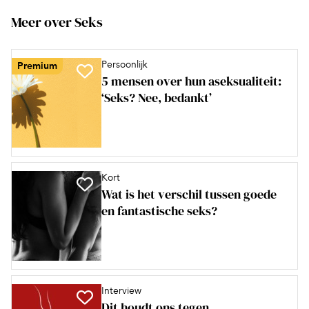
Meer over Seks
Persoonlijk
Premium
5 mensen over hun aseksualiteit:
‘Seks? Nee, bedankt’
Kort
Wat is het verschil tussen goede
en fantastische seks?
Interview
Dit houdt ons tegen