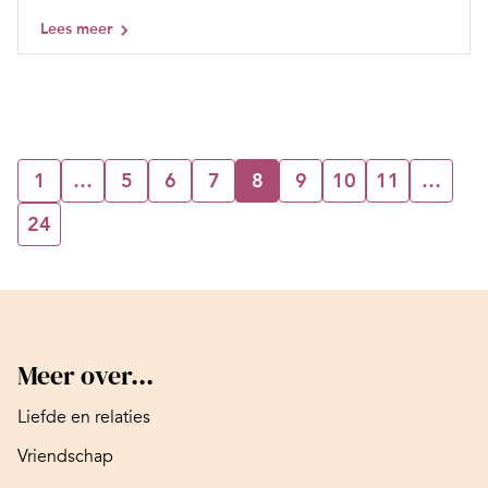
Lees meer
1
…
5
6
7
8
9
10
11
…
24
Meer over...
Liefde en relaties
Vriendschap