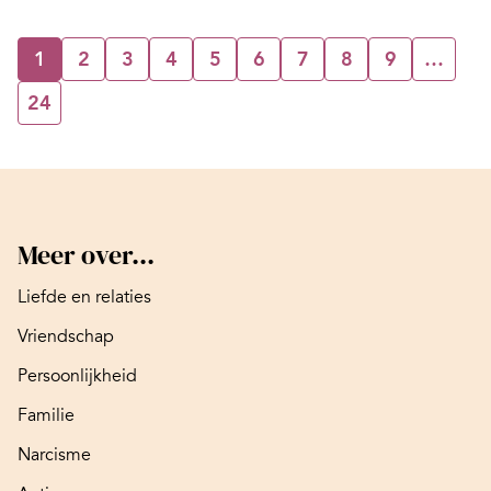
1
2
3
4
5
6
7
8
9
…
24
Meer over...
Liefde en relaties
Vriendschap
Persoonlijkheid
Familie
Narcisme