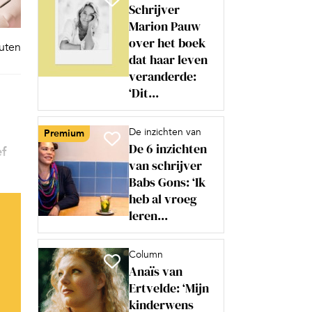
Schrijver
Marion Pauw
over het boek
nuten
dat haar leven
veranderde:
‘Dit...
De inzichten van
Premium
De 6 inzichten
ef
van schrijver
Babs Gons: ‘Ik
heb al vroeg
leren...
Column
Anaïs van
Ertvelde: ‘Mijn
kinderwens