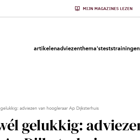
MIJN MAGAZINES LEZEN
artikelen
adviezen
thema's
tests
trainingen
gelukkig: adviezen van hoogleraar Ap Dijksterhuis
wél gelukkig: advieze