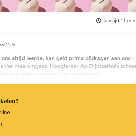
leestijd 11 mi
ber 2018)
g ons altijd leerde, kan geld prima bijdragen aan ons
 manier mee omgaat. Hoogleraar Ap Dijksterhuis schre
elatie met geld voorgoed kan veranderen.
ikelen?
nline
n