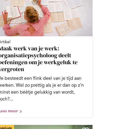
Artikel
Maak werk van je werk:
organisatiepsycholoog deelt
oefeningen om je werkgeluk te
vergroten
Je besteedt een flink deel van je tijd aan
werken. Wel zo prettig als je er dan op z’n
minst een béétje gelukkig van wordt,
toch?...
Lees meer
emium