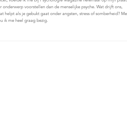
cet, voelde ik me bij Psychologie Magazine helemaal op mijn plaat
er onderwerp voorstellen dan de menselijke psyche. Wat drijft ons,
t helpt als je gebukt gaat onder angsten, stress of somberheid? Me
u ik me heel graag bezig.