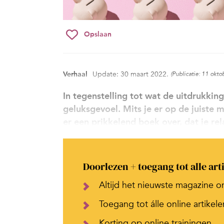
Opslaan
Verhaal
Update: 30 maart 2022.
(Publicatie: 11 okto
In tegenstelling tot wat de uitdrukkin
geluksgevoel. Mits je er op de juiste
er een prikkelend boek over, dat je r
Doorlezen + toegang tot alle art
Altijd het nieuwste magazine o
Toegang tot álle online artikele
Korting op online trainingen