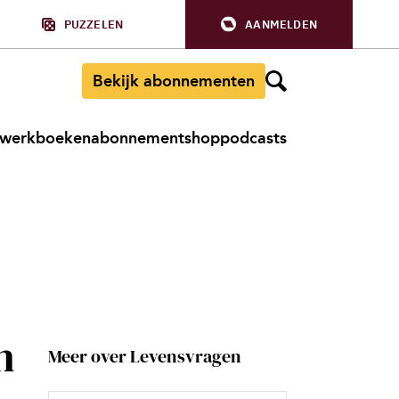
PUZZELEN
AANMELDEN
Bekijk abonnementen
werkboeken
abonnement
shop
podcasts
n
Meer over Levensvragen