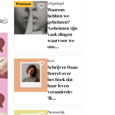
Uitgelegd
Premium
Waarom
hebben we
geheimen?
‘Geheimen zijn
vaak dingen
waarvoor we
ons...
Kort
Schrijver Daan
Borrel over
het boek dat
haar leven
veranderde:
‘Ik...
Persoonlijk