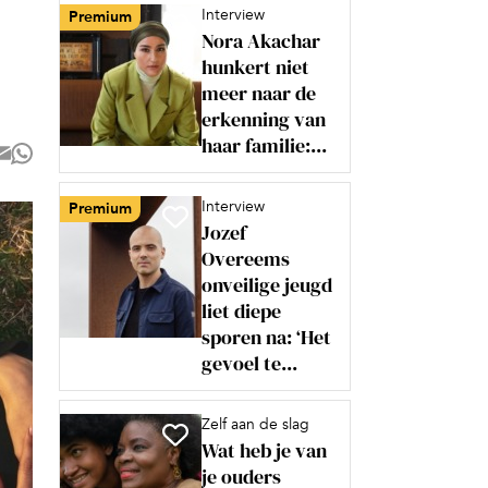
Interview
Premium
Nora Akachar
hunkert niet
meer naar de
erkenning van
haar familie:...
Interview
Premium
Jozef
Overeems
onveilige jeugd
liet diepe
sporen na: ‘Het
gevoel te...
Zelf aan de slag
Wat heb je van
je ouders