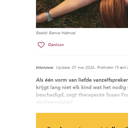
Beeld: Bence Halmosi
Opslaan
Interview
Update: 07 mei 2026.
(Publicatie: 15 april
Als één vorm van liefde vanzelfspreken
krijgt lang niet elk kind wat het nodi
beschadigd, zegt therapeute Susan Fo
dochterrelatie?