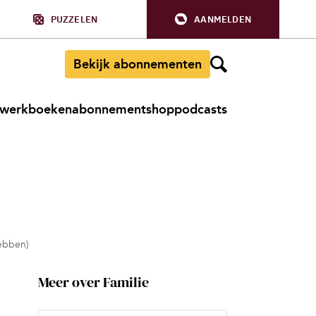
PUZZELEN
AANMELDEN
Bekijk abonnementen
werkboeken
abonnement
shop
podcasts
ebben)
Meer over Familie