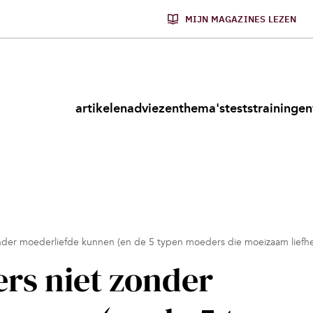
MIJN MAGAZINES LEZEN
artikelen
adviezen
thema's
tests
trainingen
nder moederliefde kunnen (en de 5 typen moeders die moeizaam liefh
rs niet zonder