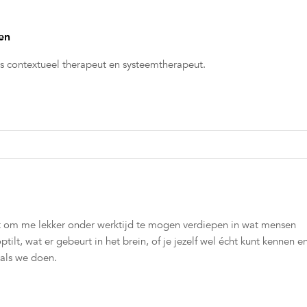
en
is contextueel therapeut en systeemtherapeut.
est om me lekker onder werktijd te mogen verdiepen in wat mensen
 optilt, wat er gebeurt in het brein, of je jezelf wel écht kunt kennen e
als we doen.