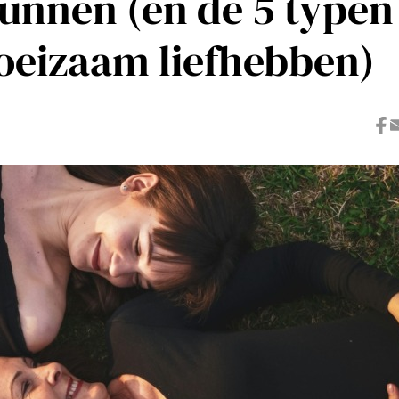
unnen (en de 5 typen
oeizaam liefhebben)