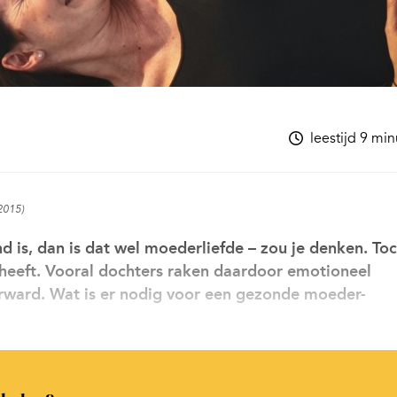
leestijd 9 mi
 2015)
d is, dan is dat wel moederliefde – zou je denken. To
g heeft. Vooral dochters raken daardoor emotioneel
rward. Wat is er nodig voor een gezonde moeder-