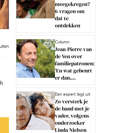
meegekregen?
6 vragen om
dat te
ontdekken
Column
nuten
Jean-Pierre van
de Ven over
familiepatronen:
‘En wat gebeurt
er dan,...
ch
Een expert legt uit
Zo versterk je
de band met je
vader, volgens
onderzoeker
Linda Nielsen