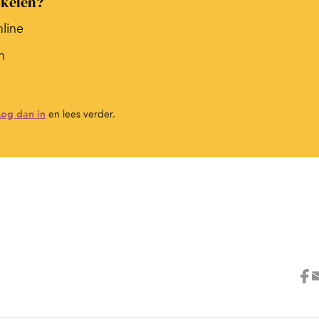
ikelen?
nline
n
Log dan in
en lees verder.