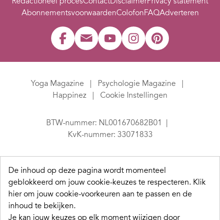
Redactioneel proces
Contact
Disclaimer
Privacy statement
Abonnementsvoorwaarden
Colofon
FAQ
Adverteren
Yoga Magazine
Psychologie Magazine
Happinez
Cookie Instellingen
BTW-nummer: NL001670682B01
KvK-nummer: 33071833
De inhoud op deze pagina wordt momenteel
geblokkeerd om jouw cookie-keuzes te respecteren.
Klik
hier om jouw cookie-voorkeuren aan te passen en de
inhoud te bekijken.
Je kan jouw keuzes op elk moment wijzigen door