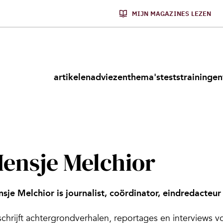
MIJN MAGAZINES LEZEN
artikelen
adviezen
thema's
tests
trainingen
ensje Melchior
sje Melchior is journalist, coördinator, eindredacteur 
schrijft achtergrondverhalen, reportages en interviews vo