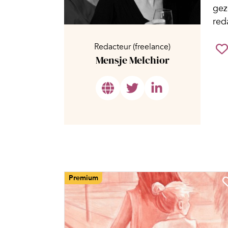
gez
red
Redacteur (freelance)
Mensje Melchior
Premium