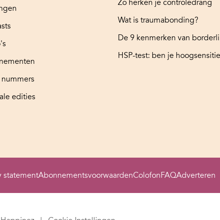
Zo herken je controledrang
ingen
Wat is traumabonding?
sts
De 9 kenmerken van borderl
's
HSP-test: ben je hoogsensitie
nementen
e nummers
ale edities
y statement
Abonnementsvoorwaarden
Colofon
FAQ
Adverteren