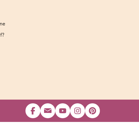
ine
f?