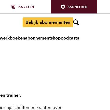
PUZZELEN
AANMELDEN
Bekijk abonnementen
werkboeken
abonnement
shop
podcasts
en trainer.
or tijdschriften en kranten over