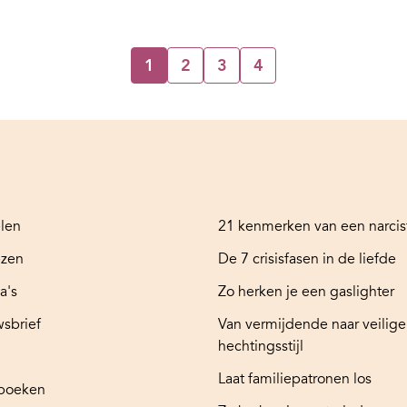
1
2
3
4
elen
21 kenmerken van een narcis
ezen
De 7 crisisfasen in de liefde
a's
Zo herken je een gaslighter
sbrief
Van vermijdende naar veilige
hechtingsstijl
Laat familiepatronen los
boeken