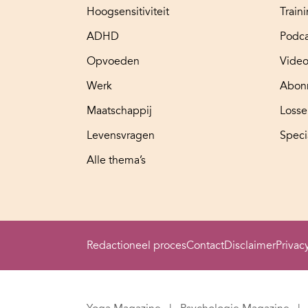
Hoogsensitiviteit
Train
ADHD
Podca
Opvoeden
Video
Werk
Abon
Maatschappij
Loss
Levensvragen
Speci
Alle thema’s
Redactioneel proces
Contact
Disclaimer
Privac