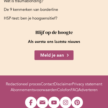
Wat is traumabonding?
De 9 kenmerken van borderline
HSP-test: ben je hoogsensitief?
Blijf op de hoogte
Als eerste ons laatste nieuws
Meld je aan
Redactioneel proces
Contact
Disclaimer
Privacy statement
Abonnementsvoorwaarden
Colofon
FAQ
Adverteren