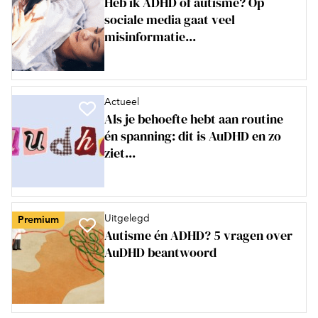
Heb ik ADHD of autisme? Op
sociale media gaat veel
misinformatie...
Actueel
Als je behoefte hebt aan routine
én spanning: dit is AuDHD en zo
ziet...
Uitgelegd
Premium
Autisme én ADHD? 5 vragen over
AuDHD beantwoord