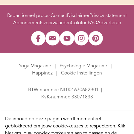
Redactioneel proces
Contact
Disclaimer
Privacy statement
Abonnementsvoorwaarden
Colofon
FAQ
Adverteren
Yoga Magazine
Psychologie Magazine
Happinez
Cookie Instellingen
BTW-nummer: NL001670682B01
KvK-nummer: 33071833
De inhoud op deze pagina wordt momenteel
geblokkeerd om jouw cookie-keuzes te respecteren.
Klik
hier om jouw cookie-voorkeuren aan te passen en de