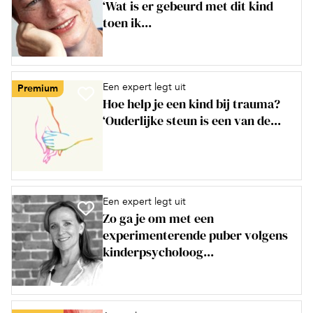
‘Wat is er gebeurd met dit kind
toen ik...
Een expert legt uit
Premium
Hoe help je een kind bij trauma?
‘Ouderlijke steun is een van de...
Een expert legt uit
Zo ga je om met een
experimenterende puber volgens
kinderpsycholoog...