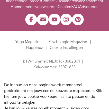
Redactioneel proces
Contact
Disclaimer
Privacy statement
Abonnementsvoorwaarden
Colofon
FAQ
Adverteren
Yoga Magazine
Psychologie Magazine
Happinez
Cookie Instellingen
BTW-nummer: NL001670682B01
KvK-nummer: 33071833
De inhoud op deze pagina wordt momenteel
geblokkeerd om jouw cookie-keuzes te respecteren.
Klik
hier om jouw cookie-voorkeuren aan te passen en de
inhoud te bekijken.
Je kan jouw keuzes op elk moment wijzigen door