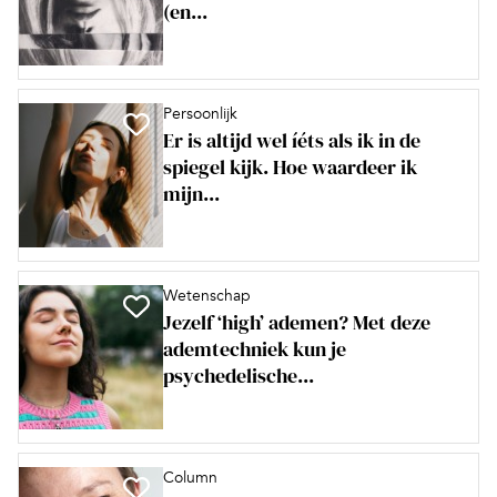
(en...
Persoonlijk
Er is altijd wel íéts als ik in de
spiegel kijk. Hoe waardeer ik
mijn...
Wetenschap
Jezelf ‘high’ ademen? Met deze
ademtechniek kun je
psychedelische...
Column