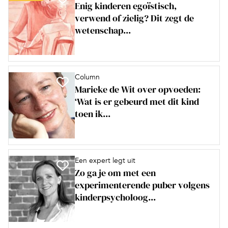
Enig kinderen egoïstisch,
verwend of zielig? Dit zegt de
wetenschap...
Column
Marieke de Wit over opvoeden:
‘Wat is er gebeurd met dit kind
toen ik...
Een expert legt uit
Zo ga je om met een
experimenterende puber volgens
kinderpsycholoog...