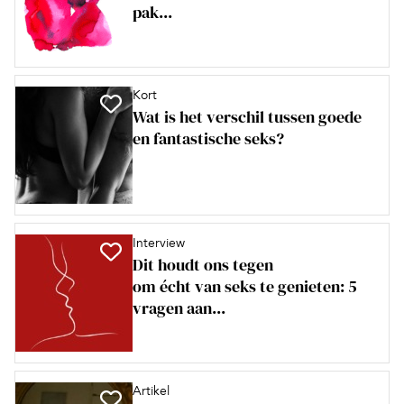
pak...
Kort
Wat is het verschil tussen goede
en fantastische seks?
Interview
Dit houdt ons tegen
om écht van seks te genieten: 5
vragen aan...
Artikel