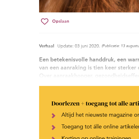
Opslaan
Verhaal
Update: 03 juni 2020.
(Publicatie: 13 august
Een betekenisvolle handdruk, een warm
van een aanraking is tien keer sterke
Over aanraakhonger, gezondheidseffec
Doorlezen + toegang tot alle art
Altijd het nieuwste magazine o
Toegang tot álle online artikele
Korting op online trainingen