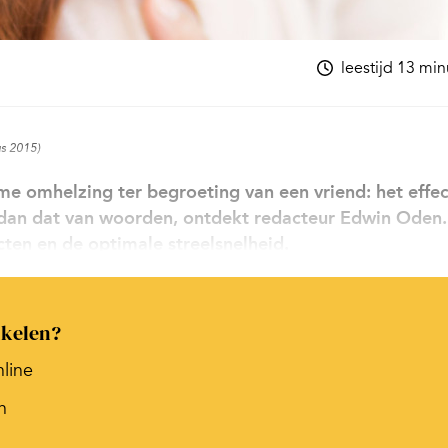
leestijd 13 mi
us 2015)
e omhelzing ter begroeting van een vriend: het effec
r dan dat van woorden, ontdekt redacteur Edwin Oden.
ten en de optimale streelsnelheid.
ikelen?
nline
n