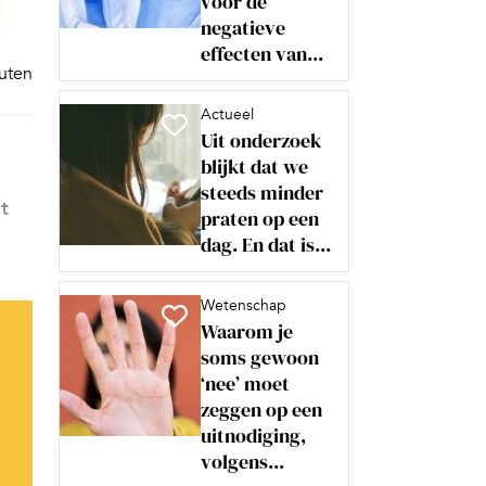
voor de
negatieve
effecten van...
nuten
Actueel
Uit onderzoek
blijkt dat we
steeds minder
t
praten op een
dag. En dat is...
Wetenschap
Waarom je
soms gewoon
‘nee’ moet
zeggen op een
uitnodiging,
volgens...