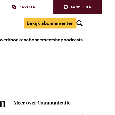
PUZZELEN
AANMELDEN
Bekijk abonnementen
werkboeken
abonnement
shop
podcasts
an
Meer over Communicatie