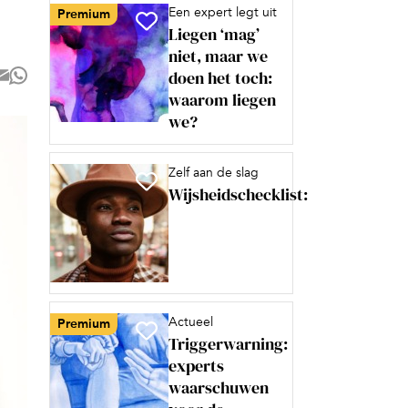
Een expert legt uit
Premium
Liegen ‘mag’
niet, maar we
doen het toch:
waarom liegen
we?
Zelf aan de slag
Wijsheidschecklist:
Actueel
Premium
Triggerwarning:
experts
waarschuwen