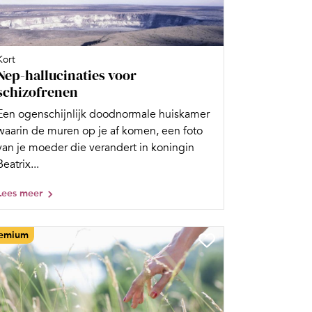
Kort
Nep-hallucinaties voor
schizofrenen
Een ogenschijnlijk doodnormale huiskamer
waarin de muren op je af komen, een foto
van je moeder die verandert in koningin
Beatrix...
Lees meer
emium