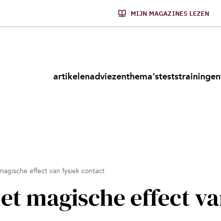
MIJN MAGAZINES LEZEN
artikelen
adviezen
thema's
tests
trainingen
agische effect van fysiek contact
et magische effect v