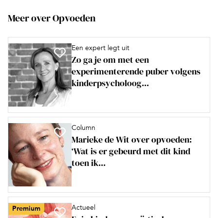
Meer over Opvoeden
Een expert legt uit
Zo ga je om met een
experimenterende puber volgens
kinderpsycholoog...
Column
Marieke de Wit over opvoeden:
‘Wat is er gebeurd met dit kind
toen ik...
Actueel
Premium