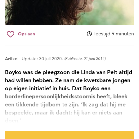
leestijd 9 minuten
Opslaan
Artikel
Update: 30 juli 2020.
(Publicatie: 01 juni 2014)
Boyko was de pleegzoon die Linda van Pelt altijd
had willen hebben. Ze nam de kwetsbare jongen
op eigen initiatief in huis. Dat Boyko een
borderlinepersoonlijkheidsstoornis heeft, bleek
een tikkende tijdbom te zijn. ‘Ik zag dat hij me
bespeelde, maar ik dacht: hij kan er niets aan
doen.’