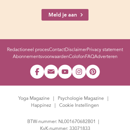
Meld je aan
Redactioneel proces
Contact
Disclaimer
Privacy statement
Abonnementsvoorwaarden
Colofon
FAQ
Adverteren
Yoga Magazine
Psychologie Magazine
Happinez
Cookie Instellingen
BTW-nummer: NL001670682B01
KvK-nummer: 33071833