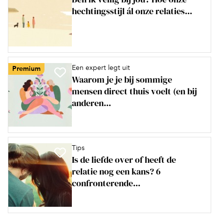
hechtingsstijl ál onze relaties...
Een expert legt uit
Premium
Waarom je je bij sommige
mensen direct thuis voelt (en bij
anderen...
Tips
Is de liefde over of heeft de
relatie nog een kans? 6
confronterende...