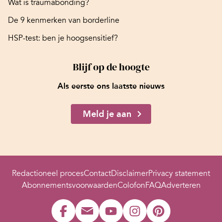
Wat is traumabonding?
De 9 kenmerken van borderline
HSP-test: ben je hoogsensitief?
Blijf op de hoogte
Als eerste ons laatste nieuws
Meld je aan
Redactioneel proces
Contact
Disclaimer
Privacy statement
Abonnementsvoorwaarden
Colofon
FAQ
Adverteren