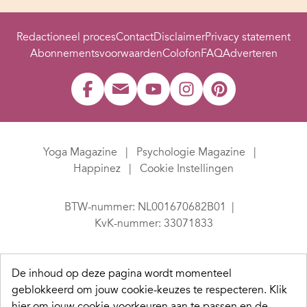
Redactioneel proces
Contact
Disclaimer
Privacy statement
Abonnementsvoorwaarden
Colofon
FAQ
Adverteren
Yoga Magazine
Psychologie Magazine
Happinez
Cookie Instellingen
BTW-nummer: NL001670682B01
KvK-nummer: 33071833
De inhoud op deze pagina wordt momenteel
geblokkeerd om jouw cookie-keuzes te respecteren.
Klik
hier om jouw cookie-voorkeuren aan te passen en de