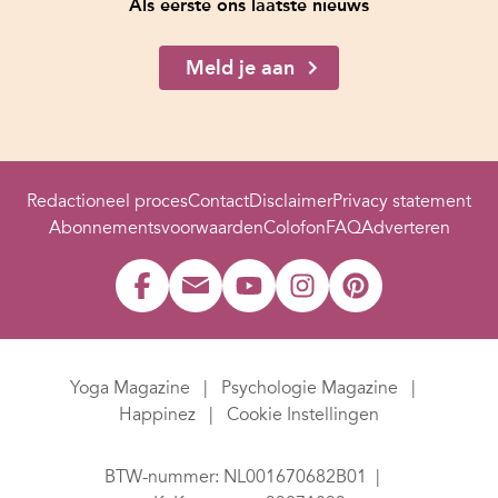
Als eerste ons laatste nieuws
Meld je aan
Redactioneel proces
Contact
Disclaimer
Privacy statement
Abonnementsvoorwaarden
Colofon
FAQ
Adverteren
Yoga Magazine
Psychologie Magazine
Happinez
Cookie Instellingen
BTW-nummer: NL001670682B01