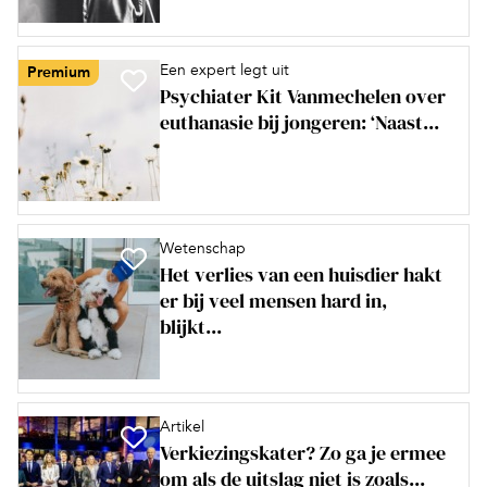
Een expert legt uit
Premium
Psychiater Kit Vanmechelen over
euthanasie bij jongeren: ‘Naast...
Wetenschap
Het verlies van een huisdier hakt
er bij veel mensen hard in,
blijkt...
Artikel
Verkiezingskater? Zo ga je ermee
om als de uitslag niet is zoals...