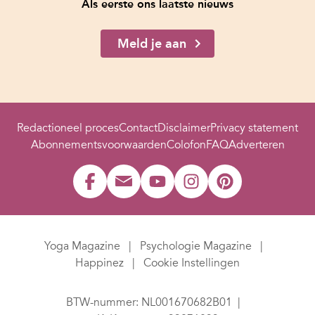
Als eerste ons laatste nieuws
Meld je aan
Redactioneel proces
Contact
Disclaimer
Privacy statement
Abonnementsvoorwaarden
Colofon
FAQ
Adverteren
Yoga Magazine
Psychologie Magazine
Happinez
Cookie Instellingen
BTW-nummer: NL001670682B01