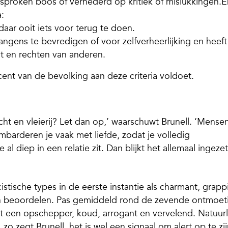
gesproken boos of vernederd op kritiek of mislukkingen.E
:
aar ooit iets voor terug te doen.
gens te bevredigen of voor zelfverheerlijking en heeft
it en rechten van anderen.
cent van de bevolking aan deze criteria voldoet.
t en vleierij? Let dan op,’ waarschuwt Brunell. ‘Mense
mbarderen je vaak met liefde, zodat je volledig
 al diep in een relatie zit. Dan blijkt het allemaal ingezet
istische types in de eerste instantie als charmant, grapp
sch beoordelen. Pas gemiddeld rond de zevende ontmoet
t een opschepper, koud, arrogant en vervelend. Natuurl
 zo zegt Brunell, het is wel een signaal om alert op te zij