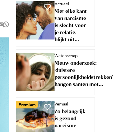
Actueel
Niet elke kant
van narcisme
is slecht voor
je relatie,
blijkt uit...
Wetenschap
Nieuw onderzoek:
‘duistere
persoonlijkheidstrekken’
hangen samen met...
Verhaal
Premium
Zo belangrijk
is gezond
narcisme