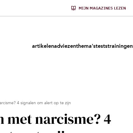
MIJN MAGAZINES LEZEN
artikelen
adviezen
thema's
tests
trainingen
rcisme? 4 signalen om alert op te zijn
n met narcisme? 4