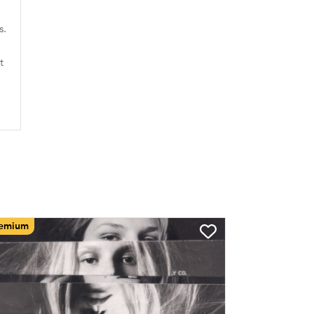
s.
t
emium