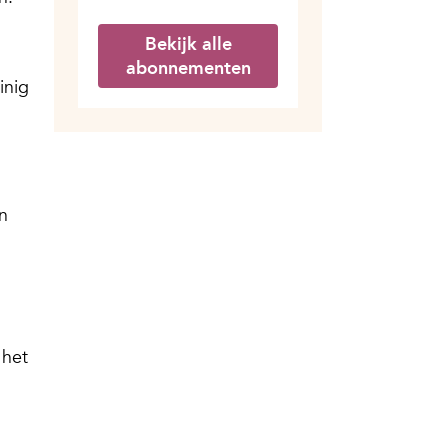
Bekijk alle
abonnementen
inig
n
 het