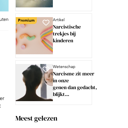
nuten
Artikel
Premium
Narcistische
trekjes bij
kinderen
Wetenschap
Narcisme zit meer
in onze
genen dan gedacht,
blijkt...
er
t
Meest gelezen