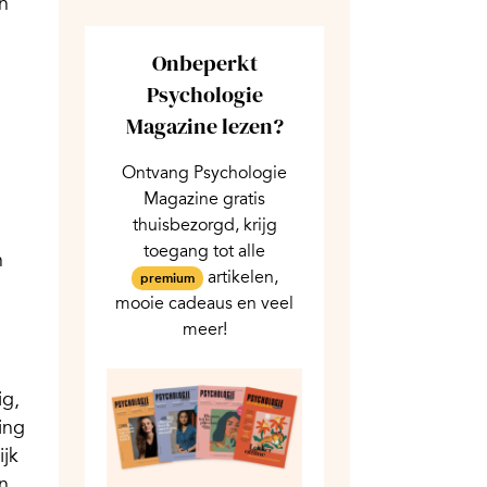
n
Onbeperkt
Psychologie
Magazine lezen?
Ontvang Psychologie
Magazine gratis
thuisbezorgd, krijg
toegang tot alle
n
artikelen,
premium
mooie cadeaus en veel
meer!
ig,
ing
ijk
n.