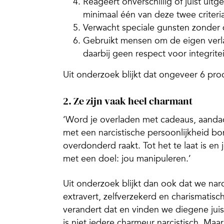
Reageert onverschillig of juist uit
minimaal één van deze twee criteria
Verwacht speciale gunsten zonder d
Gebruikt mensen om de eigen verlan
daarbij geen respect voor integrite
Uit onderzoek blijkt dat ongeveer 6 pro
2. Ze zijn vaak heel charmant
‘Word je overladen met cadeaus, aandach
met een narcistische persoonlijkheid bo
overdonderd raakt. Tot het te laat is en je
met een doel: jou manipuleren.’
Uit onderzoek blijkt dan ook dat we narc
extravert, zelfverzekerd en charismati
verandert dat en vinden we diegene juis
is niet iedere charmeur narcistisch. Maar,