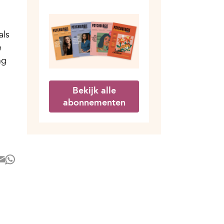
als
e
ng
Bekijk alle
abonnementen