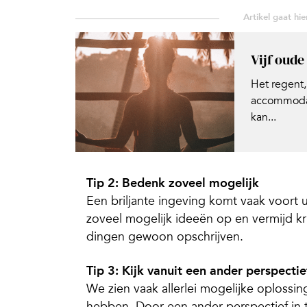
Vijf oud
Het regent,
accommodat
kan...
Tip 2: Bedenk zoveel mogelijk
Een briljante ingeving komt vaak voort 
zoveel mogelijk ideeën op en vermijd kri
dingen gewoon opschrijven.
Tip 3: Kijk vanuit een ander perspectie
We zien vaak allerlei mogelijke oploss
hebben. Door een ander perspectief in t