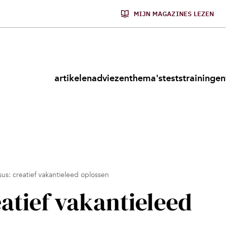
MIJN MAGAZINES LEZEN
artikelen
adviezen
thema's
tests
trainingen
sus: creatief vakantieleed oplossen
atief vakantieleed