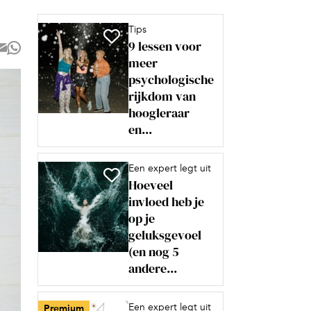
Tips
9 lessen voor
meer
psychologische
rijkdom van
hoogleraar
en...
Een expert legt uit
Hoeveel
invloed heb je
op je
geluksgevoel
(en nog 5
andere...
Een expert legt uit
Premium