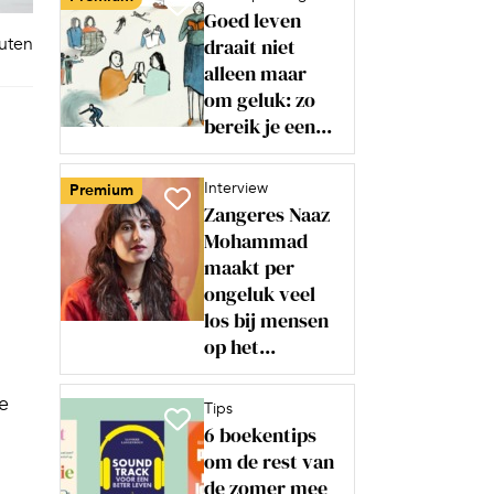
Goed leven
nuten
draait niet
alleen maar
om geluk: zo
bereik je een...
Interview
Premium
Zangeres Naaz
Mohammad
maakt per
ongeluk veel
los bij mensen
op het...
je
Tips
6 boekentips
om de rest van
de zomer mee