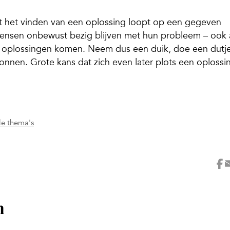
met het vinden van een oplossing loopt op een gegeven
mensen onbewust bezig blijven met hun probleem – ook 
re oplossingen komen. Neem dus een duik, doe een dutj
nnen. Grote kans dat zich even later plots een oplossi
lle thema's
n