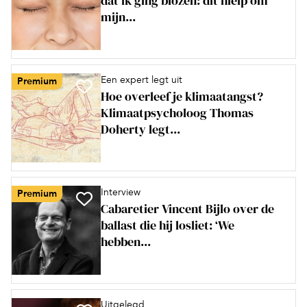
dat ik ging blozen: dit hielp om
mijn...
Een expert legt uit
Premium
Hoe overleef je klimaatangst?
Klimaatpsycholoog Thomas
Doherty legt...
Interview
Premium
Cabaretier Vincent Bijlo over de
ballast die hij losliet: ‘We
hebben...
Uitgelegd