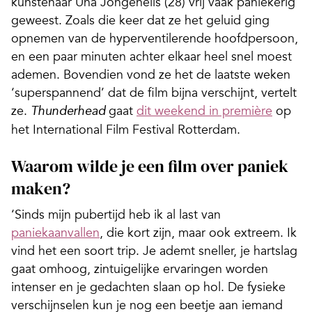
kunstenaar Una Jongenelis (28) vrij vaak paniekerig
geweest. Zoals die keer dat ze het geluid ging
opnemen van de hyperventilerende hoofdpersoon,
en een paar minuten achter elkaar heel snel moest
ademen. Bovendien vond ze het de laatste weken
‘superspannend’ dat de film bijna verschijnt, vertelt
ze.
gaat
dit weekend in première
op
Thunderhead
het International Film Festival Rotterdam.
Waarom wilde je een film over paniek
maken?
‘Sinds mijn pubertijd heb ik al last van
paniekaanvallen
, die kort zijn, maar ook extreem. Ik
vind het een soort trip. Je ademt sneller, je hartslag
gaat omhoog, zintuigelijke ervaringen worden
intenser en je gedachten slaan op hol. De fysieke
verschijnselen kun je nog een beetje aan iemand