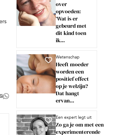
over
opvoeden:
‘Wat is er
ers
gebeurd met
dit kind toen
ik...
Wetenschap
Heeft moeder
worden een
positief effect
op je welzijn?
Dat hangt
ervan...
Een expert legt uit
Zo ga je om met een
experimenterende