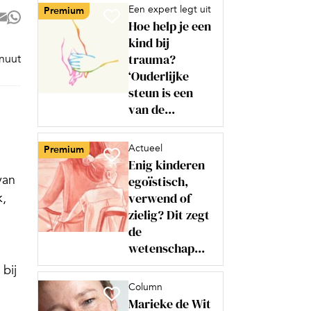
Een expert legt uit
Premium
Hoe help je een
kind bij
trauma?
inuut
‘Ouderlijke
steun is een
van de...
Actueel
Premium
Enig kinderen
van
egoïstisch,
verwend of
k,
zielig? Dit zegt
de
wetenschap...
bij
Column
Marieke de Wit
d