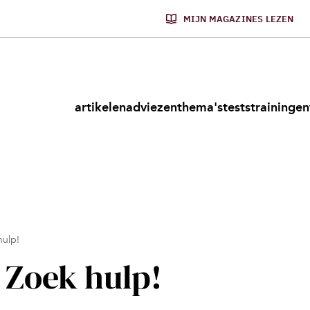
MIJN MAGAZINES LEZEN
artikelen
adviezen
thema's
tests
trainingen
hulp!
 Zoek hulp!