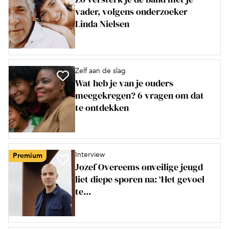
vader, volgens onderzoeker
Linda Nielsen
Zelf aan de slag
Wat heb je van je ouders
meegekregen? 6 vragen om dat
te ontdekken
Interview
Premium
Jozef Overeems onveilige jeugd
liet diepe sporen na: ‘Het gevoel
te...