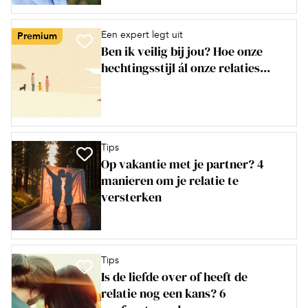
Een expert legt uit
Premium
Ben ik veilig bij jou? Hoe onze
hechtingsstijl ál onze relaties...
Tips
Op vakantie met je partner? 4
manieren om je relatie te
versterken
Tips
Is de liefde over of heeft de
relatie nog een kans? 6