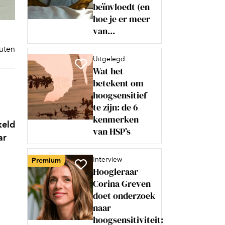
beïnvloedt (en
hoe je er meer
van...
nuten
Uitgelegd
Wat het
betekent om
hoogsensitief
te zijn: de 6
kenmerken
keld
van HSP’s
ar
Interview
Premium
Hoogleraar
Corina Greven
doet onderzoek
naar
hoogsensitiviteit: