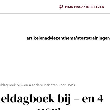
MIJN MAGAZINES LEZEN
artikelen
adviezen
thema's
tests
trainingen
ldagboek bij – en 4 andere inzichten voor HSP’s
eldagboek bij – en 4