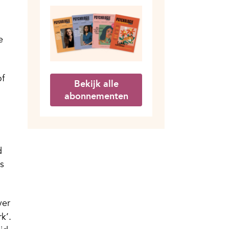
e
of
Bekijk alle
abonnementen
d
s
ver
k’.