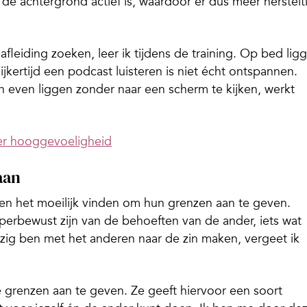
 de achtergrond actief is, waardoor er dus meer herstelt
s afleiding zoeken, leer ik tijdens de training. Op bed lig
ijkertijd een podcast luisteren is niet écht ontspannen.
n even liggen zonder naar een scherm te kijken, werkt
er hooggevoeligheid
aan
n het moeilijk vinden om hun grenzen aan te geven.
perbewust zijn van de behoeften van de ander, iets wat
ezig ben met het anderen naar de zin maken, vergeet ik
e grenzen aan te geven. Ze geeft hiervoor een soort