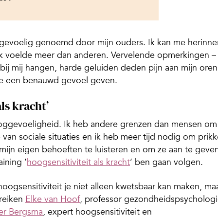
oggevoelig genoemd door mijn ouders. Ik kan me herinne
ik voelde meer dan anderen. Vervelende opmerkingen –
 bij mij hangen, harde geluiden deden pijn aan mijn oren
me een benauwd gevoel geven.
ls kracht’
ooggevoeligheid. Ik heb andere grenzen dan mensen om
van sociale situaties en ik heb meer tijd nodig om prikk
r mijn eigen behoeften te luisteren en om ze aan te geve
aining ‘
hoogsensitiviteit als kracht
‘ ben gaan volgen.
hoogsensitiviteit je niet alleen kwetsbaar kan maken, ma
 reiken
Elke van Hoof
, professor gezondheidspsycholog
er Bergsma
, expert hoogsensitiviteit en