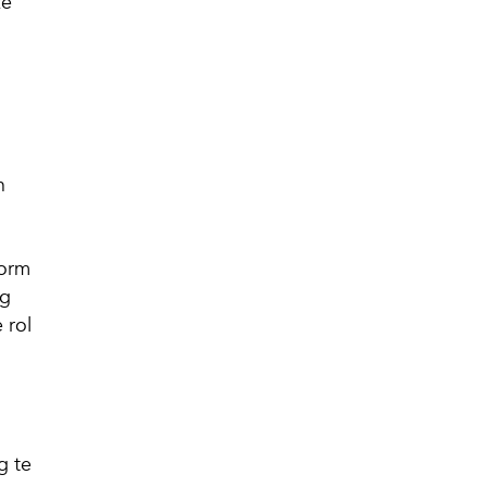
ze
n
torm
ig
 rol
g te