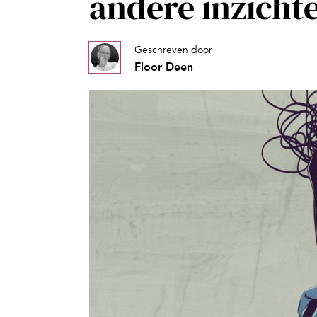
andere inzicht
Geschreven door
Floor Deen