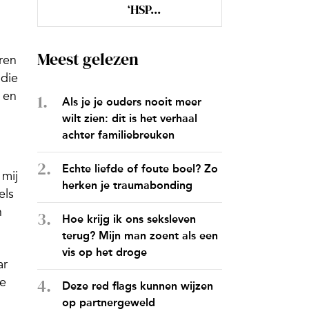
‘HSP...
Meest gelezen
ren
 die
 en
Als je je ouders nooit meer
wilt zien: dit is het verhaal
achter familiebreuken
Echte liefde of foute boel? Zo
 mij
herken je traumabonding
els
n
Hoe krijg ik ons seksleven
terug? Mijn man zoent als een
vis op het droge
ar
ie
Deze red flags kunnen wijzen
op partnergeweld