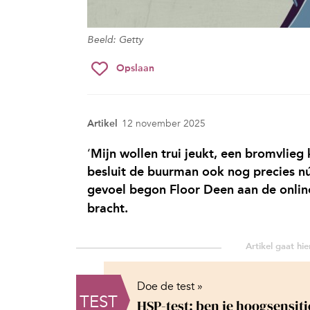
Beeld: Getty
Opslaan
Artikel
12 november 2025
‘
Mijn wollen trui jeukt, een bromvlieg
besluit de buurman ook nog precies nú
gevoel begon Floor Deen aan de onlin
bracht.
Doe de test »
TEST
HSP-test: ben je hoogsensiti