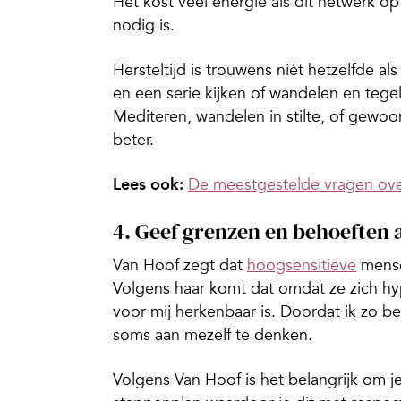
Het kost veel energie als dit netwerk op
nodig is.
Hersteltijd is trouwens níét hetzelfde al
en een serie kijken of wandelen en tegel
Mediteren, wandelen in stilte, of gewoo
beter.
Lees ook:
De meestgestelde vragen ov
4. Geef grenzen en behoeften 
Van Hoof zegt dat
hoogsensitieve
mense
Volgens haar komt dat omdat ze zich hy
voor mij herkenbaar is. Doordat ik zo b
soms aan mezelf te denken.
Volgens Van Hoof is het belangrijk om j