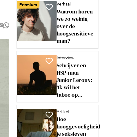
Verhaal
Premium
Waarom horen
we zo weinig
over de
hoogsensitieve
man?
Interview
Schrijver en
HSP-man
Junior Leroux:
‘Ik wil het
taboe op...
Artikel
Hoe
hooggevoeligheid
je seksleven