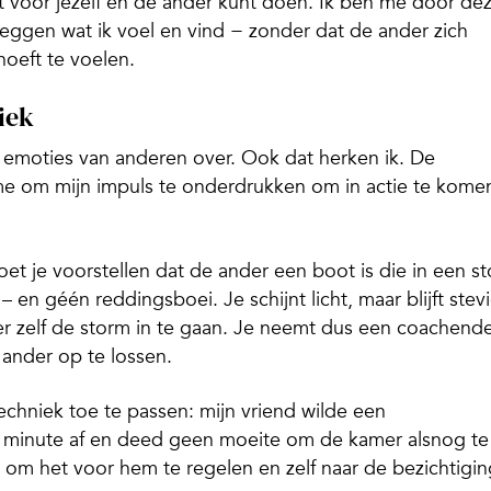
t voor jezelf én de ander kunt doen. Ik ben me door de
 zeggen wat ik voel en vind − zonder dat de ander zich
oeft te voelen.
iek
moties van anderen over. Ook dat herken ik. De
 me om mijn impuls te onderdrukken om in actie te kome
oet je voorstellen dat de ander een boot is die in een s
– en géén reddingsboei. Je schijnt licht, maar blijft stev
er zelf de storm in te gaan. Je neemt dus een coachende
 ander op te lossen.
echniek toe te passen: mijn vriend wilde een
t minute af en deed geen moeite om de kamer alsnog te
 om het voor hem te regelen en zelf naar de bezichtigin