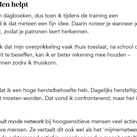
den helpt
 in dagboeken, dus toen ik tijdens de training een
ik dat meteen een fijn idee. Daarin noteer je wanneer j
, zodat je patronen leert herkennen.
 dat mijn overprikkeling vaak thuis toeslaat, na school 
it te beseffen, kan ik er beter rekening mee houden –
nnen zodra ik thuiskom.
 dat ik een hoge herstelbehoefte heb. Dagelijks hersteltij
eit moeten worden. Dat vond ik confronterend, maar het i
bij hoogsensitieve mensen veel actie
ault mode network
eve mensen. Ze vertaalt dit ook wel als het ‘mijmernetwer