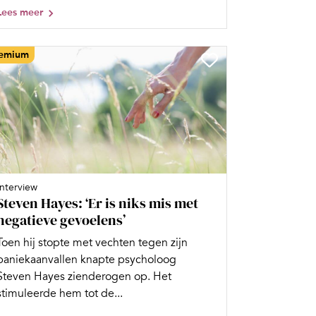
Lees meer
emium
Interview
Steven Hayes: ‘Er is niks mis met
negatieve gevoelens’
Toen hij stopte met vechten tegen zijn
paniekaanvallen knapte psycholoog
Steven Hayes zienderogen op. Het
stimuleerde hem tot de...