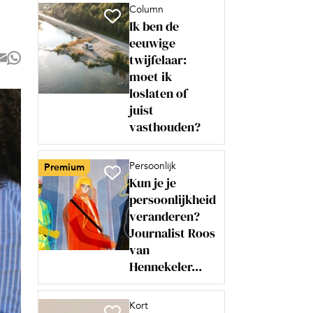
Column
Ik ben de
eeuwige
twijfelaar:
moet ik
loslaten of
juist
vasthouden?
Persoonlijk
Premium
Kun je je
persoonlijkheid
veranderen?
Journalist Roos
van
Hennekeler...
Kort