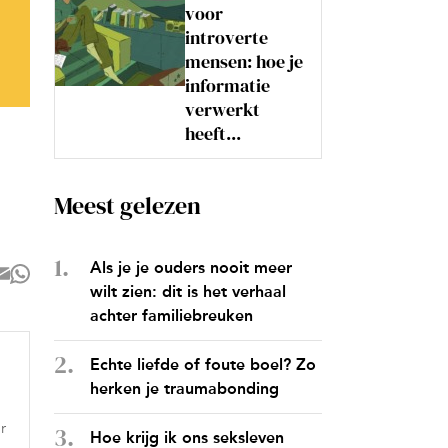
voor
introverte
mensen: hoe je
informatie
verwerkt
heeft...
Meest gelezen
Als je je ouders nooit meer
wilt zien: dit is het verhaal
achter familiebreuken
Echte liefde of foute boel? Zo
herken je traumabonding
r
Hoe krijg ik ons seksleven