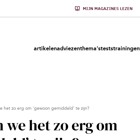
MIJN MAGAZINES LEZEN
artikelen
adviezen
thema's
tests
trainingen
 het zo erg om ‘gewoon gemiddeld’ te zijn?
 we het zo erg om