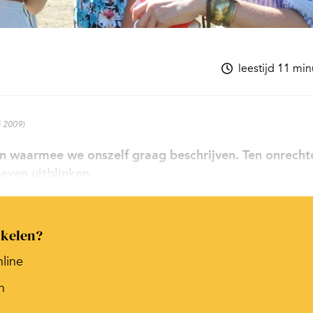
leestijd 11 mi
i 2009)
n waarmee we onszelf graag beschrijven. Ten onrecht
oeven uitblinken.
ikelen?
nline
n