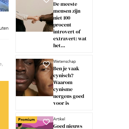
De meeste
mensen zijn
niet 100
procent
nuten
introvert of
extravert: wat
het...
Wetenschap
e,
Ben je vaak
cynisch?
Waarom
cynisme
nergens goed
voor is
Artikel
Premium
Goed nieuws