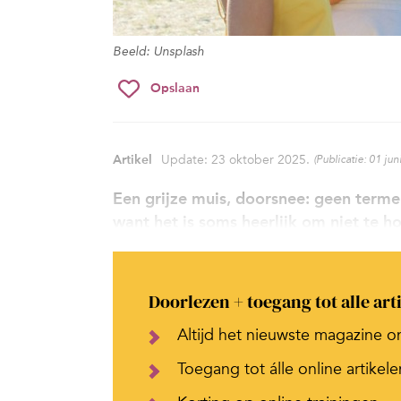
Beeld: Unsplash
Opslaan
Artikel
Update: 23 oktober 2025.
(Publicatie: 01 jun
Een grijze muis, doorsnee: geen terme
want het is soms heerlijk om niet te h
Doorlezen + toegang tot alle art
Altijd het nieuwste magazine o
Toegang tot álle online artikele