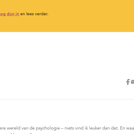
Log dan in
en lees verder.
e wereld van de psychologie – niets vind ik leuker dan dat. En waa