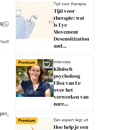
Tijd voor therapie
Tijd voor
therapie: wat
is Eye
Movement
Desensitization
inuut
and...
Interview
Premium
Klinisch
psycholoog
Elisa van Ee
over het
verwerken van
nare...
gen,
Een expert legt uit
Premium
Hoe help je een