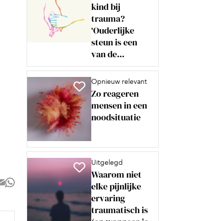
kind bij
trauma?
‘Ouderlijke
steun is een
van de...
Opnieuw relevant
Zo reageren
mensen in een
noodsituatie
Uitgelegd
Waarom niet
elke pijnlijke
ervaring
traumatisch is