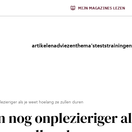
MIJN MAGAZINES LEZEN
artikelen
adviezen
thema's
tests
trainingen
zieriger als je weet hoelang ze zullen duren
 nog onplezieriger al