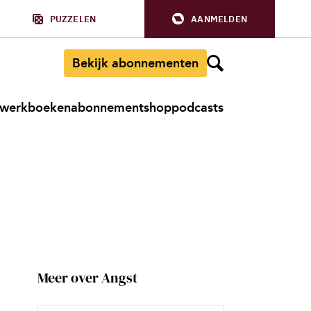
PUZZELEN
AANMELDEN
Bekijk abonnementen
werkboeken
abonnement
shop
podcasts
Meer over Angst