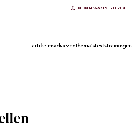
MIJN MAGAZINES LEZEN
artikelen
adviezen
thema's
tests
trainingen
ellen