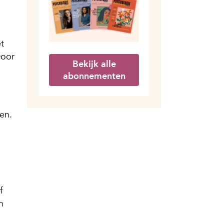
t
Door
Bekijk alle
abonnementen
en.
f
n