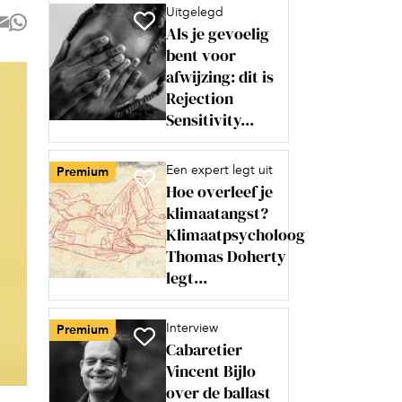
Uitgelegd
Als je gevoelig
bent voor
afwijzing: dit is
Rejection
Sensitivity...
Een expert legt uit
Premium
Hoe overleef je
klimaatangst?
Klimaatpsycholoog
Thomas Doherty
legt...
Interview
Premium
Cabaretier
Vincent Bijlo
over de ballast