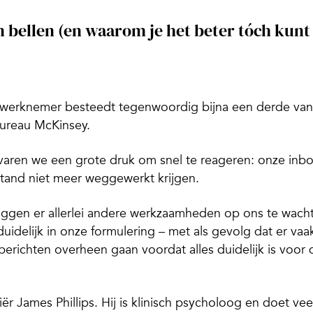
n bellen (en waarom je het beter tóch kunt
 werknemer besteedt tegenwoordig bijna een derde van
bureau McKinsey.
varen we een grote druk om snel te reageren: onze inb
stand niet meer weggewerkt krijgen.
liggen er allerlei andere werkzaamheden op ons te wach
idelijk in onze formulering – met als gevolg dat er vaa
erichten overheen gaan voordat alles duidelijk is voor 
liër James Phillips. Hij is klinisch psycholoog en doet vee