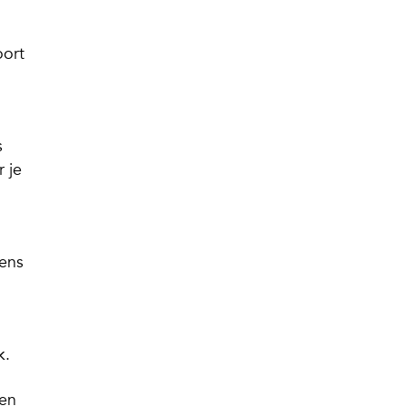
oort
s
r je
dens
k.
sen