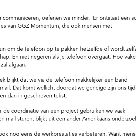
n communiceren, oefenen we minder. ‘Er ontstaat een s
isjes van GGZ Momentum, die ook mensen met
enzin om de telefoon op te pakken hetzelfde of wordt zelf
schap. En niet negeren als je telefoon overgaat. Hoe vake
 zal afgaan.
ek blijkt dat we via de telefoon makkelijker een band
l. Dat komt wellicht doordat we geneigd zijn ons tij
en dan in geschreven tekst.
er de coördinatie van een project gebruiken we vaak
 mail sturen, blijkt uit een ander Amerikaans onderzoe
an ook nog eens de werkprestaties verbeteren. Want men