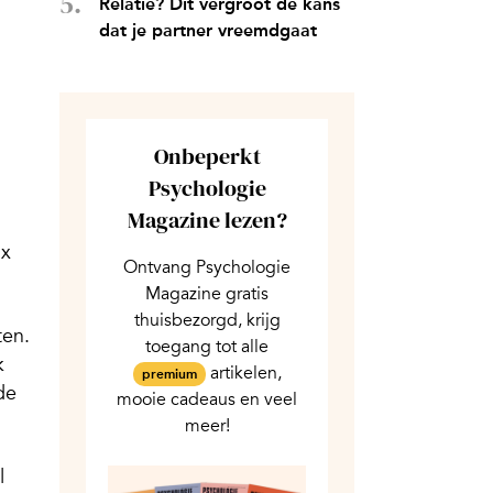
Relatie? Dit vergroot de kans
dat je partner vreemdgaat
Onbeperkt
Psychologie
Magazine lezen?
ox
Ontvang Psychologie
Magazine gratis
thuisbezorgd, krijg
ten.
toegang tot alle
k
artikelen,
premium
de
mooie cadeaus en veel
meer!
l