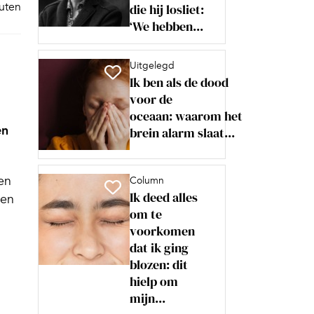
nuten
die hij losliet:
‘We hebben...
Uitgelegd
Ik ben als de dood
voor de
oceaan: waarom het
en
brein alarm slaat...
en
Column
Ik deed alles
len
om te
voorkomen
dat ik ging
blozen: dit
hielp om
mijn...