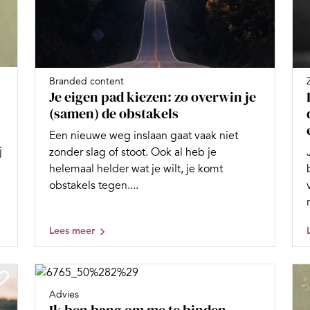
Branded content
Je eigen pad kiezen: zo overwin je
(samen) de obstakels
Een nieuwe weg inslaan gaat vaak niet
j
zonder slag of stoot. Ook al heb je
helemaal helder wat je wilt, je komt
obstakels tegen....
Lees meer
Advies
Ik ben bang om me te binden