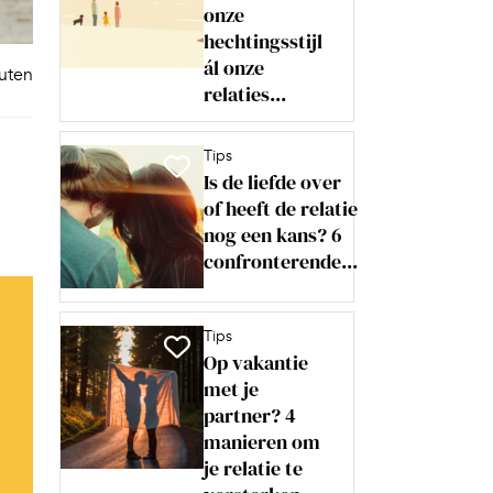
onze
hechtingsstijl
ál onze
nuten
relaties...
Tips
Is de liefde over
of heeft de relatie
nog een kans? 6
confronterende...
Tips
Op vakantie
met je
partner? 4
manieren om
je relatie te