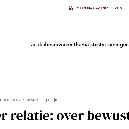
MIJN MAGAZINES LEZEN
artikelen
adviezen
thema's
tests
trainingen
 relatie: over bewust single zijn
r relatie: over bewus