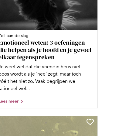
Zelf aan de slag
Emotioneel weten: 3 oefeningen
die helpen als je hoofd en je gevoel
elkaar tegenspreken
Je weet wel dat die vriendin heus niet
boos wordt als je ‘nee’ zegt, maar toch
vóélt het niet zo. Vaak begrijpen we
rationeel wel...
Lees meer