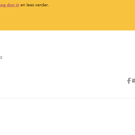
Log dan in
en lees verder.
's