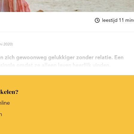
leestijd 11 mi
uni 2020)
en zich gewoonweg gelukkiger zonder relatie. Een
ingle omdat ze alleen leven heerlijk vinden.
ikelen?
nline
n