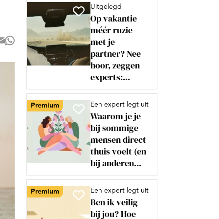
Uitgelegd
Op vakantie
méér ruzie
met je
partner? Nee
hoor, zeggen
experts:...
Een expert legt uit
Premium
Waarom je je
bij sommige
mensen direct
thuis voelt (en
bij anderen...
Een expert legt uit
Premium
Ben ik veilig
bij jou? Hoe