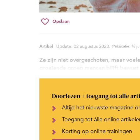
Opslaan
Artikel
Update: 02 augustus 2023.
(Publicatie: 18 j
Ze zijn niet overgeschoten, maar voel
groeiende groep mensen blijft bewust s
Doorlezen + toegang tot alle art
Altijd het nieuwste magazine o
Toegang tot álle online artikele
Korting op online trainingen