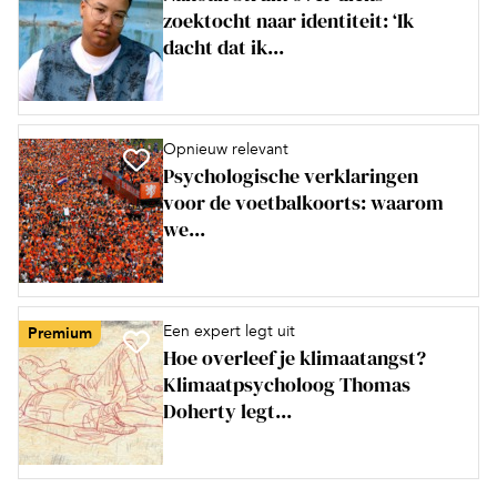
zoektocht naar identiteit: ‘Ik
dacht dat ik...
Opnieuw relevant
Psychologische verklaringen
voor de voetbalkoorts: waarom
we...
Een expert legt uit
Premium
Hoe overleef je klimaatangst?
Klimaatpsycholoog Thomas
Doherty legt...