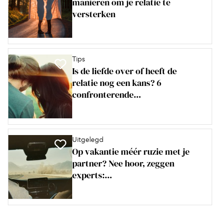
manieren om je relatie te
versterken
Tips
Is de liefde over of heeft de
relatie nog een kans? 6
confronterende...
Uitgelegd
Op vakantie méér ruzie met je
partner? Nee hoor, zeggen
experts:...