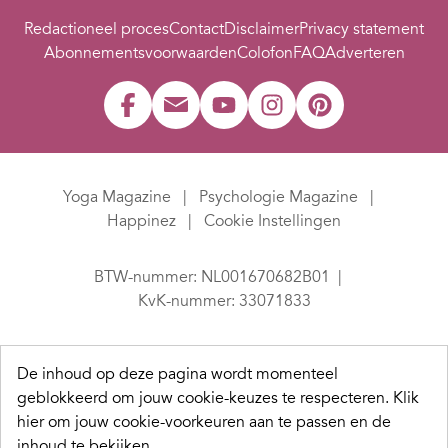
Redactioneel proces
Contact
Disclaimer
Privacy statement
Abonnementsvoorwaarden
Colofon
FAQ
Adverteren
Yoga Magazine
Psychologie Magazine
Happinez
Cookie Instellingen
BTW-nummer: NL001670682B01
KvK-nummer: 33071833
De inhoud op deze pagina wordt momenteel
geblokkeerd om jouw cookie-keuzes te respecteren.
Klik
hier om jouw cookie-voorkeuren aan te passen en de
inhoud te bekijken.