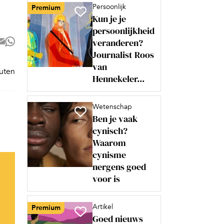
Persoonlijk
Premium
Kun je je
persoonlijkheid
veranderen?
Journalist Roos
van
nuten
Hennekeler...
Wetenschap
Ben je vaak
cynisch?
Waarom
cynisme
nergens goed
voor is
Artikel
Premium
Goed nieuws