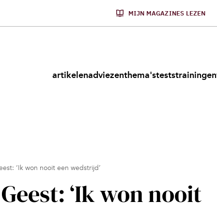
MIJN MAGAZINES LEZEN
artikelen
adviezen
thema's
tests
trainingen
est: ‘Ik won nooit een wedstrijd’
Geest: ‘Ik won nooit