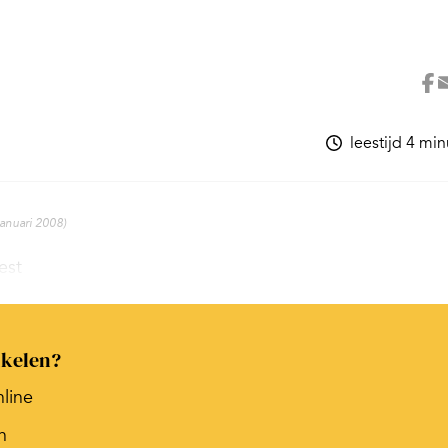
leestijd 4 mi
januari 2008)
est
ikelen?
nline
n