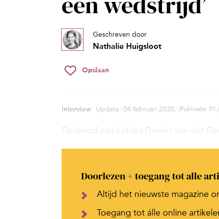
een wedstrijd’
Geschreven door
Nathalie Huigsloot
Opslaan
Interview
Update: 04 februari 2020.
(Publicatie: 01 
De jeugd van judoka Dennis van der Ge
Doorlezen + toegang tot alle art
Altijd het nieuwste magazine o
Toegang tot álle online artikele