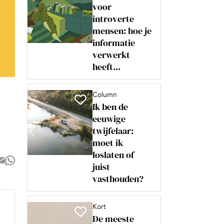
voor
introverte
mensen: hoe je
informatie
verwerkt
heeft...
Column
Ik ben de
eeuwige
twijfelaar:
moet ik
loslaten of
juist
vasthouden?
Kort
De meeste