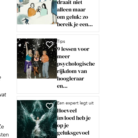
draait niet
alleen maar
om geluk: zo
bereik je een...
Tips
9 lessen voor
meer
psychologische
rijkdom van
hoogleraar
?
en...
wat
Een expert legt uit
Hoeveel
invloed heb je
op je
Ze
geluksgevoel
sten