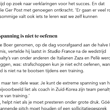
ltijd op zoek naar verklaringen voor het succes. En dat
die Ger Post met genoegen ontkracht. ‘Er gaan er veel 
t sommige valt ook iets te leren wat we zelf kunnen
spanning is niet te oefenen
 de Boer genomen, op de dag voorafgaand aan de halve 
is, vertelde hij laatst in
na de wedstrijd
Studio France
enalty’s van onder anderen de Italianen Zaza en Pellè wer
ggen, was: strafschoppen kun je niet echt oefenen, wan
d is niet na te bootsen tijdens een training.
s maar ten dele waar. Je kunt de extreme spanning van h
oorbeeld liet als coach in Zuid-Korea zijn team penalt
e van training.’
 helpt niet als je moet presteren onder grote druk. Gó
pannende pitch moet houden of een sollicitatiegesprek