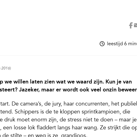
leestijd 6 mi
s 2016)
e willen laten zien wat we waard zijn. Kun je van
esteert? Jazeker, maar er wordt ook veel onzin beweer
start. De camera’s, de jury, haar concurrenten, het publie
ttend. Schippers is de te kloppen sprintkampioen, die
e druk moet enorm zijn, de stress niet te doen – maar je
, een losse lok fladdert langs haar wang. Ze strijkt die op
 de stilte – en weg is ze, grandioos.