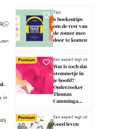
Tips
6 boekentips
om de rest van
de zomer mee
door te komen
nuten
Een expert legt uit
Premium
Wat is toch dat
stemmetje in
je hoofd?
d.
Onderzoeker
Thomas
k in
Camminga...
Een expert legt uit
Premium
zij
Goed leven