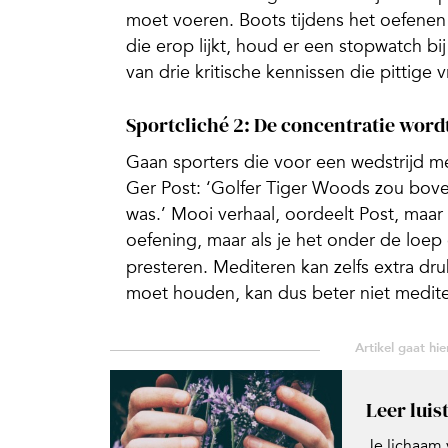
moet voeren. Boots tijdens het oefenen d
die erop lijkt, houd er een stopwatch b
van drie kritische kennissen die pittige 
Sportcliché 2: De concentratie word
Gaan sporters die voor een wedstrijd m
Ger Post: ‘Golfer Tiger Woods zou boven
was.’ Mooi verhaal, oordeelt Post, maar 
oefening, maar als je het onder de loep
presteren. Mediteren kan zelfs extra dru
moet houden, kan dus beter niet mediter
Leer luis
Je lichaam v