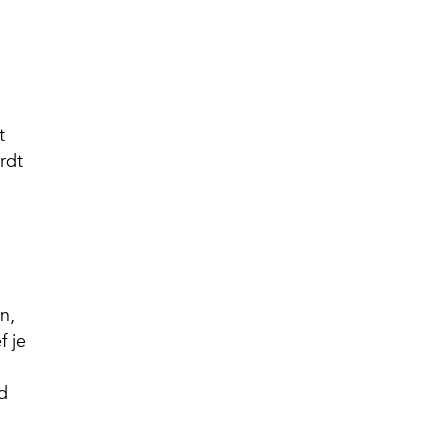
t
rdt
n,
f je
d