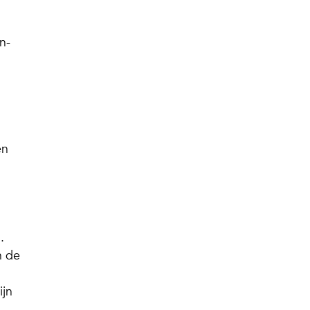
n-
en
.
n de
ijn