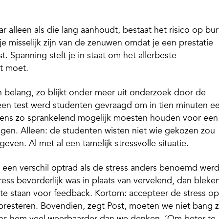
r alleen als die lang aanhoudt, bestaat het risico op bur
 misselijk zijn van de zenuwen omdat je een prestatie
t. Spanning stelt je in staat om het allerbeste
t moet.
n belang, zo blijkt onder meer uit onderzoek door de
een test werd studenten gevraagd om in tien minuten e
lgens zo sprankelend mogelijk moesten houden voor een
jgen. Alleen: de studenten wisten niet wie gekozen zou
en. Al met al een tamelijk stressvolle situatie.
 een verschil optrad als de stress anders benoemd werd
ess bevorderlijk was in plaats van vervelend, dan bleke
te staan voor feedback. Kortom: accepteer de stress op
presteren. Bovendien, zegt Post, moeten we niet bang z
gens hem veel weerbaarder dan we denken. ‘Om beter te