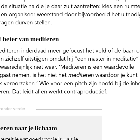
e situatie na die je daar zult aantreffen: kies een ruimt
ij en organiseer weerstand door bijvoorbeeld het uitnod
vragen durven stellen.
t beter van mediteren
editeren inderdaad meer gefocust het veld of de baan 
 zichzelf uitstijgen omdat hij “een master in meditatie”
waarschijnlijk niet waar. ‘Mediteren is een waardevolle
 gaat nemen, is het niet het
waardoor je kunt
mediteren
k veroorzaken.’ Wie voor een pitch zijn hoofd bij de in
en. Dat leidt af en werkt contraproductief.
teren naar je lichaam
ertelt je wat goed voor je is – als je