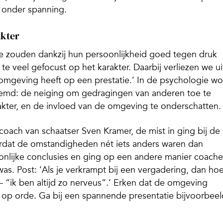
 onder spanning.
akter
e zouden dankzij hun persoonlijkheid goed tegen druk
 te veel gefocust op het karakter. Daarbij verliezen we ui
 omgeving heeft op een prestatie.’ In de psychologie wo
noemd: de neiging om gedragingen van anderen toe te
rakter, en de invloed van de omgeving te onderschatten.
coach van schaatser Sven Kramer, de mist in ging bij de
rdat de omstandigheden nét iets anders waren dan
oonlijke conclusies en ging op een andere manier coache
was. Post: ‘Als je verkrampt bij een vergadering, dan hoe
d – “ik ben altijd zo nerveus”.’ Erken dat de omgeving
n op orde. Ga bij een spannende presentatie bijvoorbeel