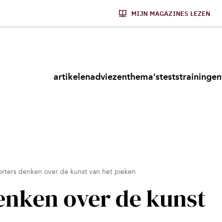
MIJN MAGAZINES LEZEN
artikelen
adviezen
thema's
tests
trainingen
rters denken over de kunst van het pieken
enken over de kunst