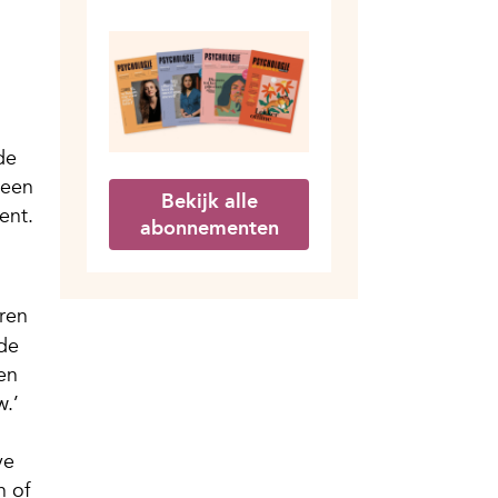
de
 een
Bekijk alle
ent.
abonnementen
ren
de
en
w.’
ve
h of