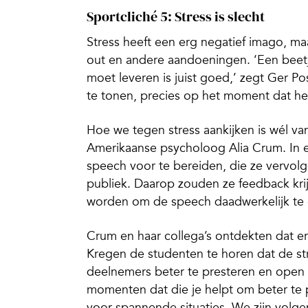
Sportcliché 5: Stress is slecht
Stress heeft een erg negatief imago, maa
out en andere aandoeningen. ‘Een beetje
moet leveren is juist goed,’ zegt Ger Pos
te tonen, precies op het moment dat he
Hoe we tegen stress aankijken is wél va
Amerikaanse psycholoog Alia Crum. In 
speech voor te bereiden, die ze vervo
publiek. Daarop zouden ze feedback kri
worden om de speech daadwerkelijk te gev
Crum en haar collega’s ontdekten dat er
Kregen de studenten te horen dat de str
deelnemers beter te presteren en open 
momenten dat die je helpt om beter te 
voor spannende situaties. We zijn vol