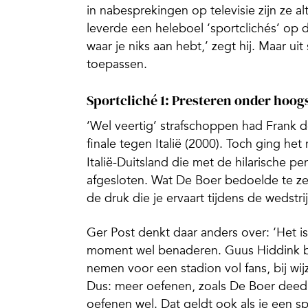
in nabesprekingen op televisie zijn ze a
leverde een heleboel ‘sportclichés’ op 
waar je niks aan hebt,’ zegt hij. Maar ui
toepassen.
Sportcliché 1: Presteren onder hoog
‘Wel veertig’ strafschoppen had Frank
finale tegen Italië (2000). Toch ging het m
Italië-Duitsland die met de hilarische p
afgesloten. Wat De Boer bedoelde te ze
de druk die je ervaart tijdens de wedstrij
Ger Post denkt daar anders over: ‘Het i
moment wel benaderen. Guus Hiddink bijv
nemen voor een stadion vol fans, bij wijz
Dus: meer oefenen, zoals De Boer deed,
oefenen wel. Dat geldt ook als je een s