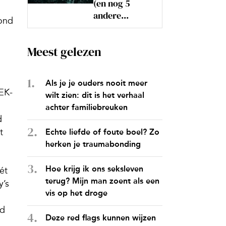
(en nog 5
andere...
rond
Meest gelezen
Als je je ouders nooit meer
EK-
wilt zien: dit is het verhaal
achter familiebreuken
d
t
Echte liefde of foute boel? Zo
herken je traumabonding
Hoe krijg ik ons seksleven
ét
terug? Mijn man zoent als een
y’s
vis op het droge
éd
Deze red flags kunnen wijzen