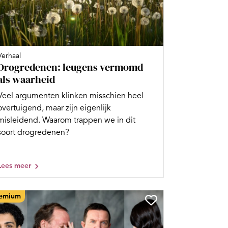
Verhaal
Drogredenen: leugens vermomd
als waarheid
Veel argumenten klinken misschien heel
overtuigend, maar zijn eigenlijk
misleidend. Waarom trappen we in dit
soort drogredenen?
Lees meer
emium