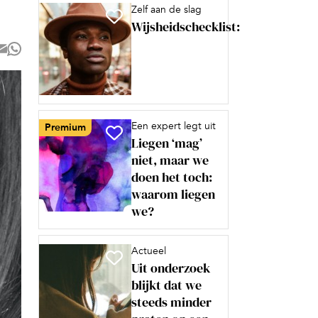
Zelf aan de slag
Wijsheidschecklist:
Een expert legt uit
Premium
Liegen ‘mag’
niet, maar we
doen het toch:
waarom liegen
we?
Actueel
Uit onderzoek
blijkt dat we
steeds minder