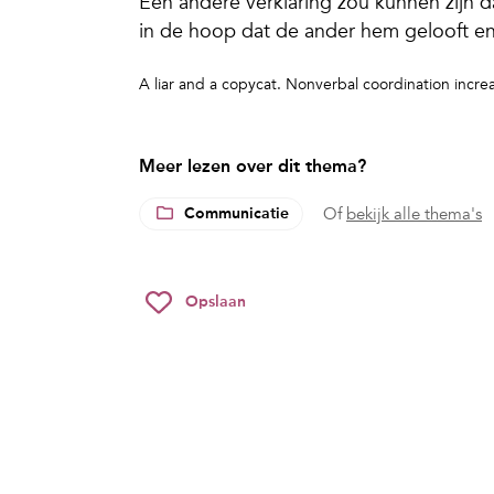
Een andere verklaring zou kunnen zijn 
in de hoop dat de ander hem gelooft en 
A liar and a copycat. Nonverbal coordination increase
Meer lezen over dit thema?
Communicatie
Of
bekijk alle thema's
Opslaan