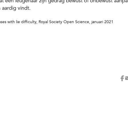
dat een leugenaar zijn gedrag bewust of onbewust aanpa
aardig vindt.
s with lie difficulty,
Royal Society Open Science, januari 2021