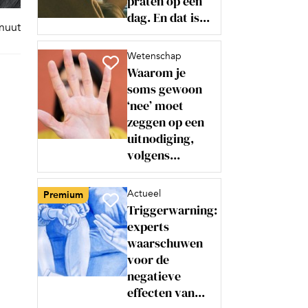
praten op een
dag. En dat is...
inuut
Wetenschap
Waarom je
soms gewoon
‘nee’ moet
zeggen op een
uitnodiging,
volgens...
Actueel
Premium
Triggerwarning:
experts
waarschuwen
voor de
negatieve
effecten van...