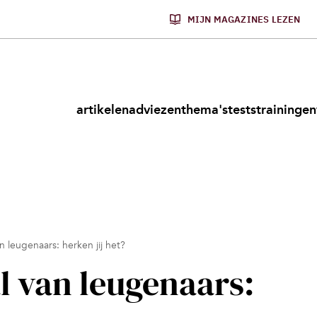
MIJN MAGAZINES LEZEN
artikelen
adviezen
thema's
tests
trainingen
n leugenaars: herken jij het?
l van leugenaars: