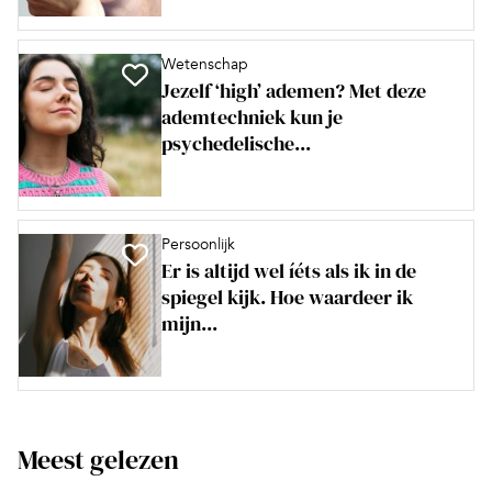
Wetenschap
Jezelf ‘high’ ademen? Met deze
ademtechniek kun je
psychedelische...
Persoonlijk
Er is altijd wel íéts als ik in de
spiegel kijk. Hoe waardeer ik
mijn...
Meest gelezen