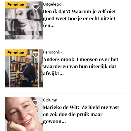
Uitgelegd
Premium
Ben ík dat?! Waarom je zelf niet
goed weet hoe je er echt uitziet
(en...
Persoonlijk
Premium
Anders mooi: 3 mensen over het
waarderen van hun uiterlijk dat
afwijkt...
Column
Marieke de Wit: ‘Ze hield me vast
en zei: doe die pruik maar
gewoon...