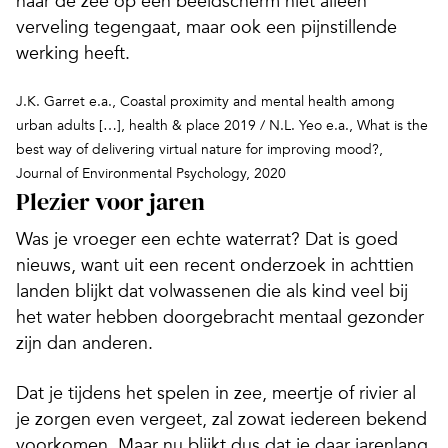
naar de zee op een beeldscherm niet alleen
verveling tegengaat, maar ook een pijnstillende
werking heeft.
J.K. Garret e.a., Coastal proximity and mental health among
urban adults […], health & place 2019 / N.L. Yeo e.a., What is the
best way of delivering virtual nature for improving mood?,
Journal of Environmental Psychology, 2020
Plezier voor jaren
Was je vroeger een echte waterrat? Dat is goed
nieuws, want uit een recent onderzoek in achttien
landen blijkt dat volwassenen die als kind veel bij
het water hebben doorgebracht mentaal gezonder
zijn dan anderen.
Dat je tijdens het spelen in zee, meertje of rivier al
je zorgen even vergeet, zal zowat iedereen bekend
voorkomen. Maar nu blijkt dus dat je daar jarenlang