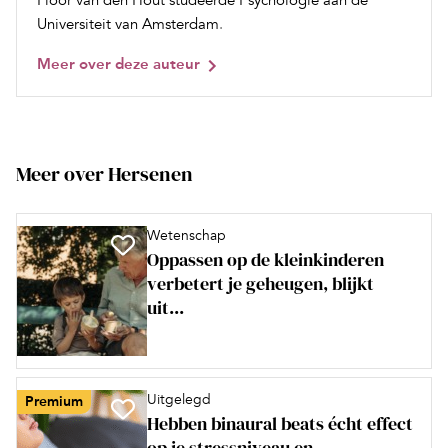
Floor van den Hout studeerde Psychologie aan de
Universiteit van Amsterdam
.
Meer over deze auteur
Meer over Hersenen
Wetenschap
Oppassen op de kleinkinderen
verbetert je geheugen, blijkt
uit...
Uitgelegd
Premium
Hebben binaural beats écht effect
op je stressniveau en...