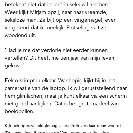
betekent niet dat iederéén seks wil hebben.’
Weer kijkt Mirjam opzij, naar haar vreemde,
seksloze man. Ze bijt op een vingernagel, even
vergetend dat ik meekijk. Plotseling valt ze
woedend uit.
‘Had je me dat verdorie niet eerder kunnen
vertellen? Dit heeft me tien jaar van mijn leven
gekost!’
Eelco krimpt in elkaar. Wanhopig kijkt hij in het
cameraatje van de laptop. Ik wil geruststellend naar
hem glimlachen, maar je kunt elkaar via een scherm
niet goed aankijken. Dat is het grote nadeel van
beeldbellen.
Kijk ook op psychologiemagazine.nl/drlove: daar beantwoordt
‘Dr. Love’ Jean-Pierre van de Ven vragen over de liefde