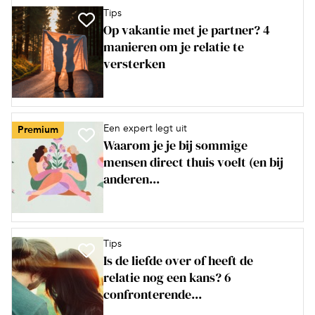
Tips
Op vakantie met je partner? 4
manieren om je relatie te
versterken
Een expert legt uit
Premium
Waarom je je bij sommige
mensen direct thuis voelt (en bij
anderen...
Tips
Is de liefde over of heeft de
relatie nog een kans? 6
confronterende...