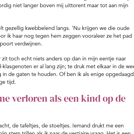
ig niet langer boven mij uittorent maar tot aan mijn
t gezellig kwebbelend langs. ‘Nu krijgen we die oude
 hoor ik haar nog tegen hem zeggen vooraleer ze het pad
lpoort verdwijnen.
it toch echt niets anders op dan in mijn eentje naar
klasgenoten er al lang zijn; te druk met elkaar in de we
in de gaten te houden. Of ben ik als enige opgedaag
ge tijd.
 me verloren als een kind op de
acht, de tafeltjes, de stoeltjes. Iemand drukt me een
n stem trillen als ik naar de vestiaire vraag. Het is een