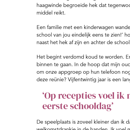
haagwinde begroeide hek dat tegenwoord
middel reikt.
Een familie met een kinderwagen wandel
school van jou eindelijk eens te zien!’
naast het hek af zijn en achter de schoo
Het begint verdomd koud te worden. Er z
binnen te gaan. In de hoop dat mijn oud-
om onze appgroep op hun telefoon nog 
deze reünie? Vijfentwintig jaar is een lan
‘Op recepties voel ik
eerste schooldag’
De speelplaats is zoveel kleiner dan ik d
welkomstdrankje in de handen. Ik voel mij