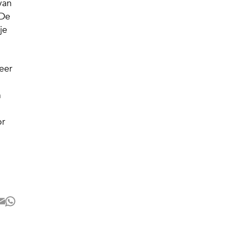
van
 De
je
meer
n
or