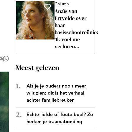
Column
Anaïs van
Ertvelde over
haar
basisschoolreünie:
‘Ik voel me
verloren...
Meest gelezen
Als je je ouders nooit meer
wilt zien: dit is het verhaal
achter familiebreuken
Echte liefde of foute boel? Zo
herken je traumabonding