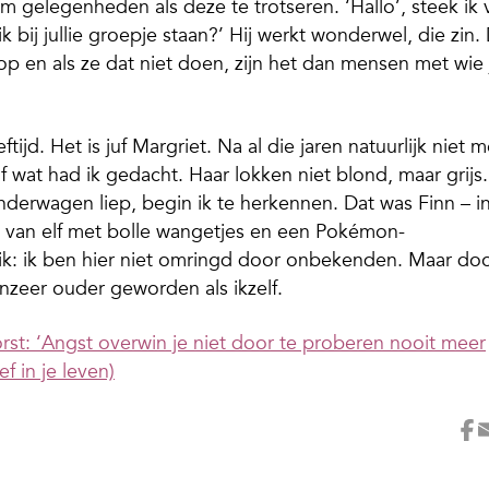
om gelegenheden als deze te trotseren. ‘Hallo’, steek ik 
ik bij jullie groepje staan?’ Hij werkt wonderwel, die zin.
 en als ze dat niet doen, zijn het dan mensen met wie 
ijd. Het is juf Margriet. Na al die jaren natuurlijk niet 
f wat had ik gedacht. Haar lokken niet blond, maar grijs.
nderwagen liep, begin ik te herkennen. Dat was Finn – i
e van elf met bolle wangetjes en een Pokémon-
ik: ik ben hier niet omringd door onbekenden. Maar do
nzeer ouder geworden als ikzelf.
st: ‘Angst overwin je niet door te proberen nooit meer
f in je leven)