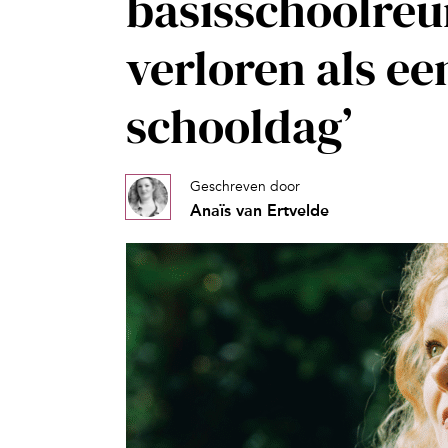
basisschoolreün
verloren als ee
schooldag’
Geschreven door
Anaïs van Ertvelde