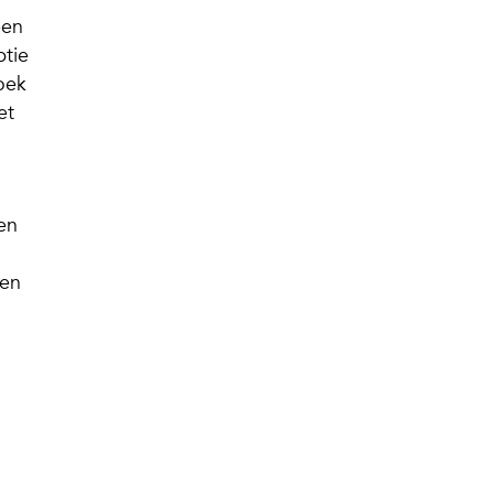
een
ptie
oek
et
 en
een