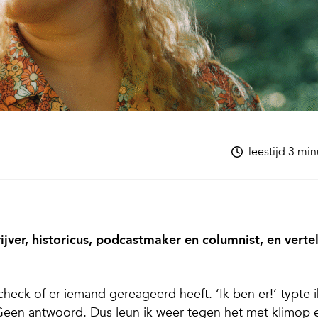
leestijd 3 mi
jver, ­historicus, podcast­maker en columnist, en vertel
heck of er iemand gereageerd heeft. ‘Ik ben er!’ typte i
Geen antwoord. Dus leun ik weer tegen het met klimop 