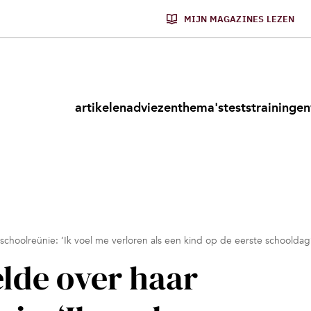
MIJN MAGAZINES LEZEN
artikelen
adviezen
thema's
tests
trainingen
sschoolreünie: ‘Ik voel me verloren als een kind op de eerste schooldag
elde over haar