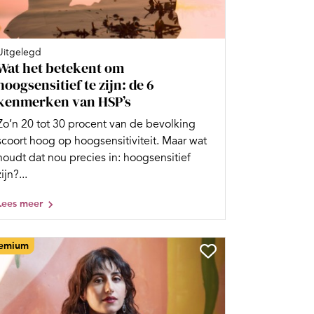
Uitgelegd
Wat het betekent om
hoogsensitief te zijn: de 6
kenmerken van HSP’s
Zo’n 20 tot 30 procent van de bevolking
scoort hoog op hoogsensitiviteit. Maar wat
houdt dat nou precies in: hoogsensitief
zijn?...
Lees meer
emium