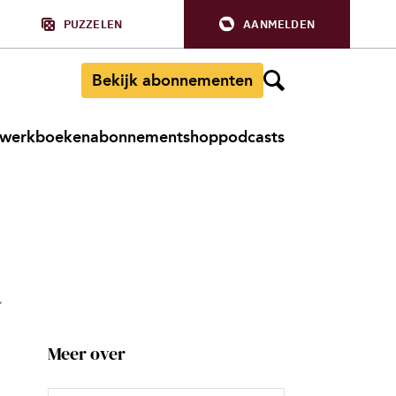
PUZZELEN
AANMELDEN
Bekijk abonnementen
werkboeken
abonnement
shop
podcasts
’
Meer over