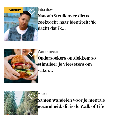
Interview
Premium
Nanoah Struik over diens
zoektocht naar identiteit: ‘Ik
dacht dat ik...
Wetenschap
Onderzoekers ontdekken: zo
stimuleer je vleeseters om
vaker...
Artikel
Samen wandelen voor je mentale
gezondheid: dit is de Walk of Life