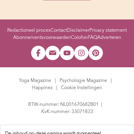
Redactioneel proces
Contact
Disclaimer
Privacy statement
Abonnementsvoorwaarden
Colofon
FAQ
Adverteren
Yoga Magazine
Psychologie Magazine
Happinez
Cookie Instellingen
BTW-nummer: NL001670682B01
KvK-nummer: 33071833
De inhoud op deze pagina wordt momenteel