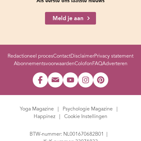
Als eerste ons laatste nieuws
Meld je aan
Redactioneel proces
Contact
Disclaimer
Privacy statement
Abonnementsvoorwaarden
Colofon
FAQ
Adverteren
Yoga Magazine
Psychologie Magazine
Happinez
Cookie Instellingen
BTW-nummer: NL001670682B01