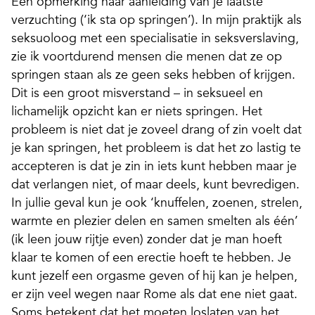
Een opmerking naar aanleiding van je laatste
verzuchting (‘ik sta op springen’). In mijn praktijk als
seksuoloog met een specialisatie in seksverslaving,
zie ik voortdurend mensen die menen dat ze op
springen staan als ze geen seks hebben of krijgen.
Dit is een groot misverstand – in seksueel en
lichamelijk opzicht kan er niets springen. Het
probleem is niet dat je zoveel drang of zin voelt dat
je kan springen, het probleem is dat het zo lastig te
accepteren is dat je zin in iets kunt hebben maar je
dat verlangen niet, of maar deels, kunt bevredigen.
In jullie geval kun je ook ‘knuffelen, zoenen, strelen,
warmte en plezier delen en samen smelten als één’
(ik leen jouw rijtje even) zonder dat je man hoeft
klaar te komen of een erectie hoeft te hebben. Je
kunt jezelf een orgasme geven of hij kan je helpen,
er zijn veel wegen naar Rome als dat ene niet gaat.
Soms betekent dat het moeten loslaten van het