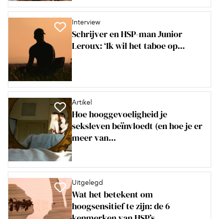
Interview
Schrijver en HSP-man Junior
Leroux: ‘Ik wil het taboe op...
Artikel
Hoe hooggevoeligheid je
seksleven beïnvloedt (en hoe je er
meer van...
Uitgelegd
Wat het betekent om
hoogsensitief te zijn: de 6
kenmerken van HSP’s