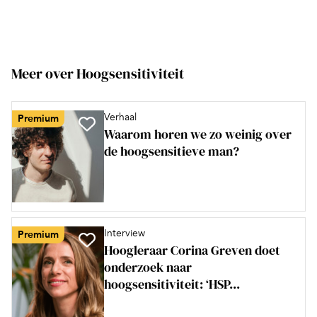
Meer over Hoogsensitiviteit
Verhaal
Premium
Waarom horen we zo weinig over
de hoogsensitieve man?
Interview
Premium
Hoogleraar Corina Greven doet
onderzoek naar
hoogsensitiviteit: ‘HSP...