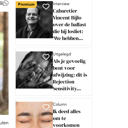
Interview
Premium
Cabaretier
Vincent Bijlo
over de ballast
die hij losliet:
‘We hebben...
Uitgelegd
Als je gevoelig
bent voor
afwijzing: dit is
Rejection
Sensitivity...
Column
Ik deed alles
om te
nuten
voorkomen