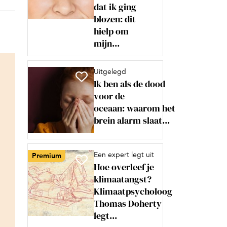
dat ik ging
blozen: dit
hielp om
mijn...
Uitgelegd
Ik ben als de dood
voor de
oceaan: waarom het
brein alarm slaat...
Een expert legt uit
Premium
Hoe overleef je
klimaatangst?
Klimaatpsycholoog
Thomas Doherty
legt...