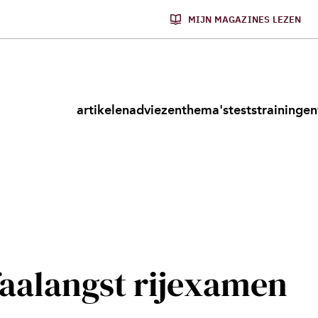
MIJN MAGAZINES LEZEN
artikelen
adviezen
thema's
tests
trainingen
faalangst rijexamen