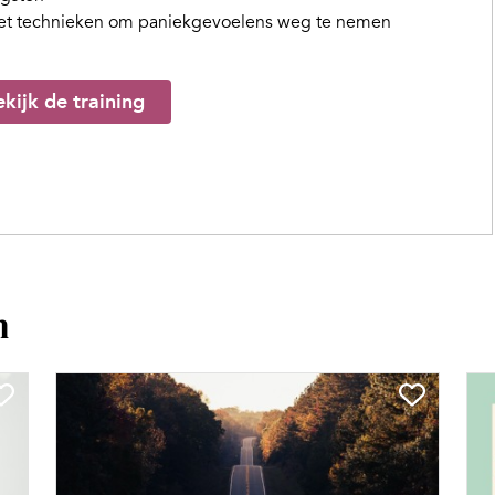
t technieken om paniekgevoelens weg te nemen
kijk de training
n