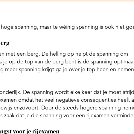
e hoge spanning, maar te wéinig spanning is ook niet go
berg
ken met een berg. De helling op helpt de spanning om
Als je op de top van de berg bent is de spanning optimaa
nog meer spanning krijgt ga je over je top heen en nemen
wonderlijk. De spanning wordt elke keer dat je moet afrij
 examen omdat het veel negatieve consequenties heeft a
 rijbewijs enzovoort. Door de steeds hogere spanning nem
dus zaak dat je die spanning voor een rijexamen verminder
ngst voor je rijexamen