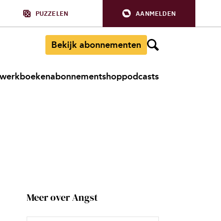
PUZZELEN
AANMELDEN
Bekijk abonnementen
werkboeken
abonnement
shop
podcasts
Meer over Angst