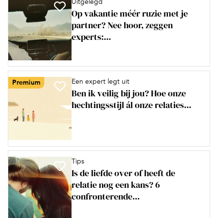
Uitgelegd
Op vakantie méér ruzie met je
partner? Nee hoor, zeggen
experts:...
Een expert legt uit
Premium
Ben ik veilig bij jou? Hoe onze
hechtingsstijl ál onze relaties...
Tips
Is de liefde over of heeft de
relatie nog een kans? 6
confronterende...